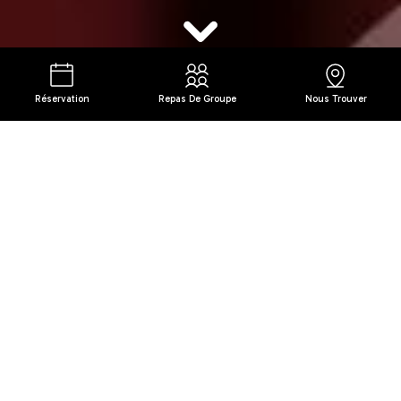
Réservation
Repas De Groupe
Nous Trouver
Restaurant Le
Manceau
UNE ÉTAPE GOURMANDE PRÈS DU
CIRCUIT DES 24H
—
Bienvenue au Restaurant
Le Manceau
, situé à