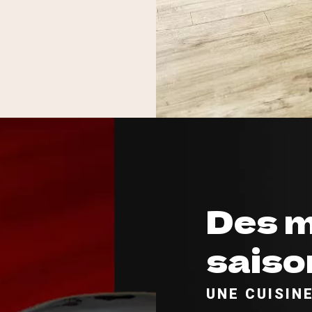
Des 
saiso
UNE CUISIN