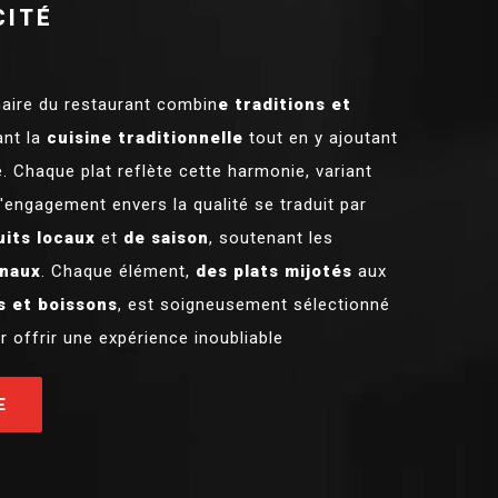
CITÉ
naire du restaurant combin
e traditions et
ant la
cuisine traditionnelle
tout en y ajoutant
 Chaque plat reflète cette harmonie, variant
L'engagement envers la qualité se traduit par
its locaux
et
de saison
, soutenant les
onaux
. Chaque élément,
des plats mijotés
aux
s et boissons
, est soigneusement sélectionné
 offrir une expérience inoubliable
E