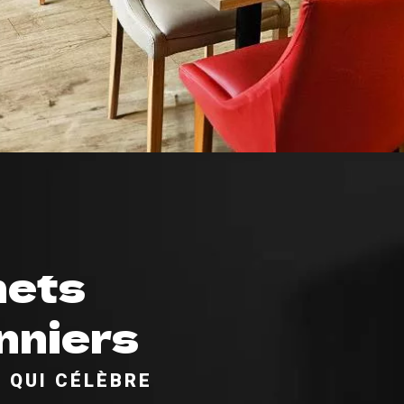
mets
nniers
E QUI CÉLÈBRE