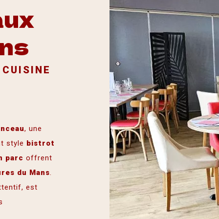
aux
ans
 CUISINE
anceau
, une
t style
bistrot
n parc
offrent
ures
du
Mans
.
tentif, est
s