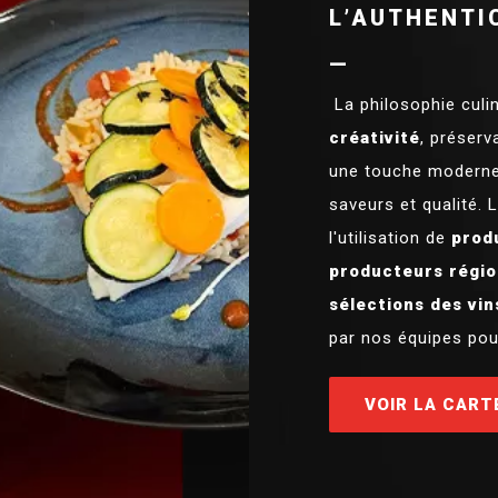
L’AUTHENTI
—
La philosophie culi
créativité
, préserv
une touche moderne.
saveurs et qualité. 
l'utilisation de
produ
producteurs régi
sélections des vin
par nos équipes pour
VOIR LA CART